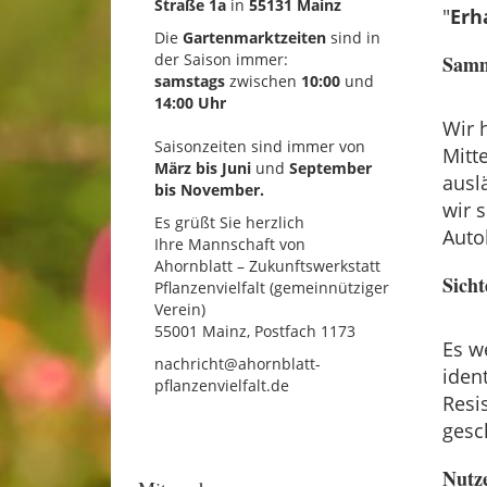
Straße 1a
in
55131 Mainz
"
Erh
Die
Gartenmarktzeiten
sind in
der Saison immer:
Sam
samstags
zwischen
10:00
und
14:00 Uhr
Wir 
Saisonzeiten sind immer von
Mitt
März bis Juni
und
September
ausl
bis November.
wir 
Es grüßt Sie herzlich
Auto
Ihre Mannschaft von
Ahornblatt – Zukunftswerkstatt
Sicht
Pflanzenvielfalt (gemeinnütziger
Verein)
55001 Mainz, Postfach 1173
Es w
nachricht@ahornblatt-
iden
pflanzenvielfalt.de
Resi
gesc
Nutz