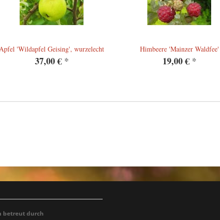
Apfel 'Wildapfel Geising', wurzelecht
Himbeere 'Mainzer Waldfee'
37,00 €
*
19,00 €
*
h betreut durch