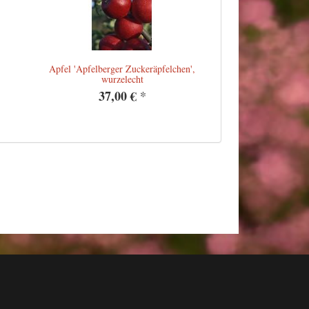
Apfel 'Apfelberger Zuckeräpfelchen',
wurzelecht
37,00 €
*