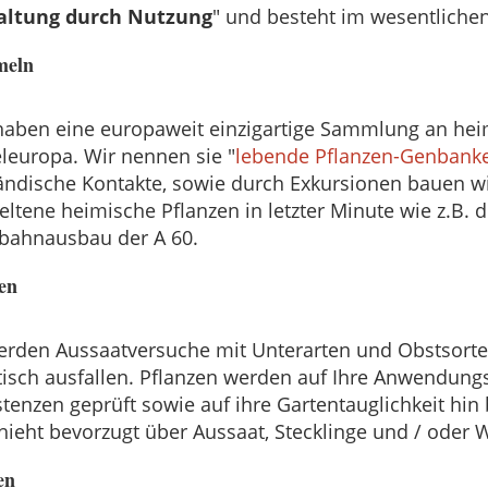
alt
ung
durch Nutzung
" und besteht im wesentlichen
meln
haben eine europaweit einzigartige Sammlung an he
eleuropa. Wir nennen sie "
lebende Pflanzen-Genbank
ändische Kontakte, sowie durch Exkursionen bauen wir
seltene heimische Pflanzen in letzter Minute wie z.B
bahnausbau der A 60.
en
erden Aussaatversuche mit Unterarten und Obstsort
tisch ausfallen. Pflanzen werden auf Ihre Anwendung
stenzen geprüft sowie auf ihre Gartentauglichkeit hi
hieht bevorzugt über Aussaat, Stecklinge und / oder 
en