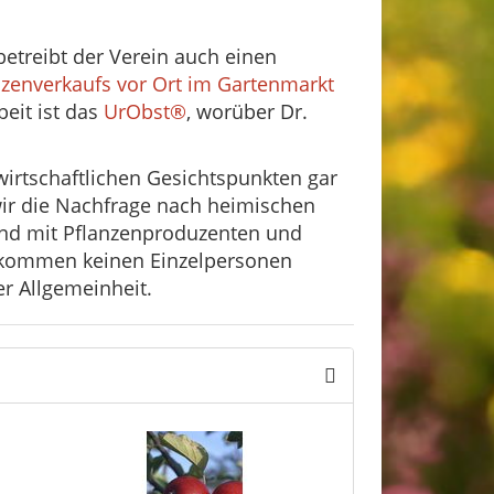
betreibt der Verein auch einen
nzenverkaufs vor Ort im Gartenmarkt
beit ist das
UrObst
®
, worüber Dr.
wirtschaftlichen Gesichtspunkten gar
wir die Nachfrage nach heimischen
 und mit Pflanzenproduzenten und
e kommen keinen Einzelpersonen
r Allgemeinheit.