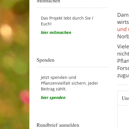
Mitmachen
Dami
Das Projekt lebt durch Sie /
wirt
Euch!
und 
hier mitmachen
Norb
Viel
nich
Spenden
Pfla
Fors
zugu
Jetzt spenden und
Pflanzenvielfalt sichern. Jeder
Beitrag zählt.
Uns
hier spenden
Rundbrief anmelden